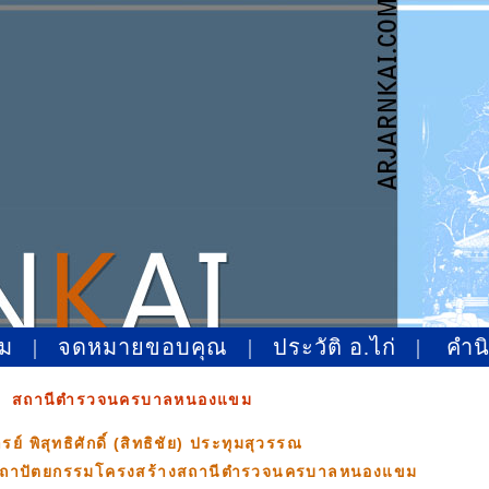
หม
|
จดหมายขอบคุณ
|
ประวัติ อ.ไก่
|
คำน
สถานีตำรวจนครบาลหนองแขม
ย์ พิสุทธิศักดิ์ (สิทธิชัย) ประทุมสุวรรณ
บสถาปัตยกรรมโครงสร้างสถานีตำรวจนครบาลหนองแขม