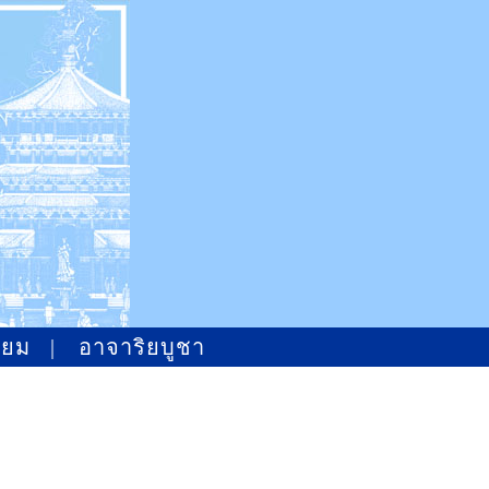
ิยม
|
อาจาริยบูชา