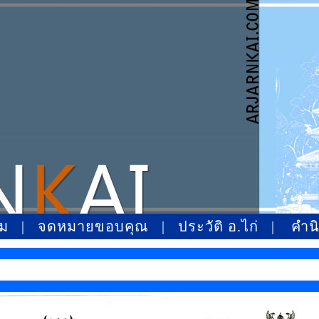
หม
|
จดหมายขอบคุณ
|
ประวัติ อ.ไก่
|
คำน