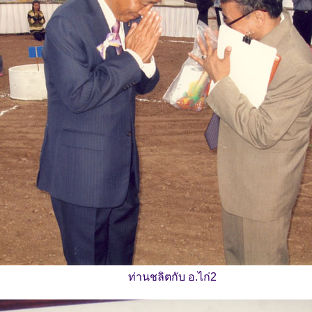
ท่านชลิตกับ อ.ไก่2