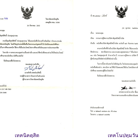
เทคนิคดุสิต
เทคโนปทุมวั