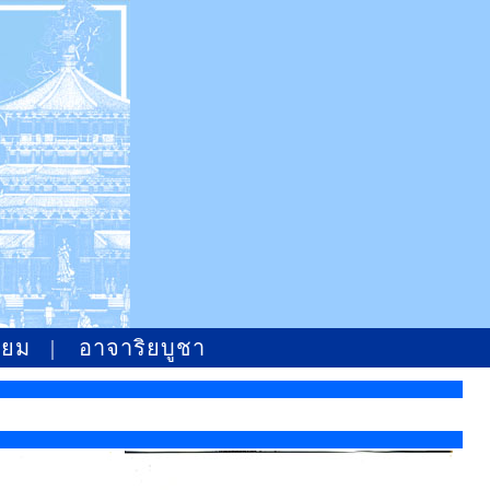
ิยม
|
อาจาริยบูชา