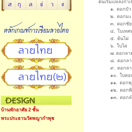
ต้นเริ่มแหล่งกำเน
๑. ดอกบัว
๒. ดอกมะล
๓. ดอกชัยพ
๔. ใบเทศหรื
๕. ต้นไผ่
๖. ใบไผ่
๗. ดอกลายที
๘. ดอกลายที
๙. ดอกลายที่
๑๐. ใบดอกพ
๑๑. ดอกพุ
๑๒. ดอกพิก
๑๓. ดอกลำ
บ้านพักอาศัย 2 ชั้น
พระประธานวัดพญากำพุช