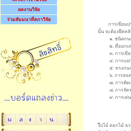
ผลงานวิจัย
ร่วมสัมมนาที่สภาวิจัย
การเขียนปร
นั้น จะต้องยึดห
๑. ชนิดกนก
๒. ที่ออกเถ
๓. การเขียน
๔. การแยกเ
๕. ทรงกนกแล
๖. การสอดไส้ก
๗. การตัดเส
๘. การจัดระย
๙. การเล่นลู
ใ
บไม้ ดอกไม้ ธร